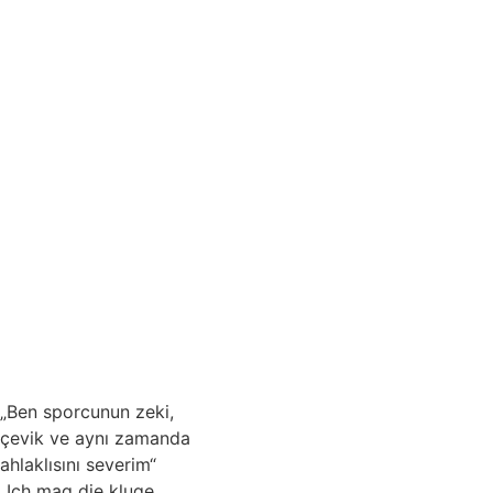
„Ben sporcunun zeki,
çevik ve aynı zamanda
ahlaklısını severim“
„Ich mag die kluge,