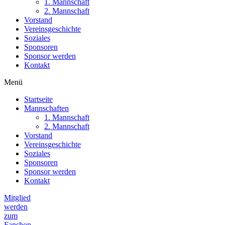
1. Mannschaft
2. Mannschaft
Vorstand
Vereinsgeschichte
Soziales
Sponsoren
Sponsor werden
Kontakt
Menü
Startseite
Mannschaften
1. Mannschaft
2. Mannschaft
Vorstand
Vereinsgeschichte
Soziales
Sponsoren
Sponsor werden
Kontakt
Mitglied
werden
zum
Fanshop