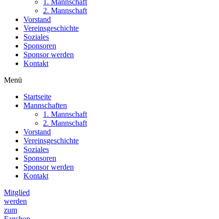
1. Mannschaft
2. Mannschaft
Vorstand
Vereinsgeschichte
Soziales
Sponsoren
Sponsor werden
Kontakt
Menü
Startseite
Mannschaften
1. Mannschaft
2. Mannschaft
Vorstand
Vereinsgeschichte
Soziales
Sponsoren
Sponsor werden
Kontakt
Mitglied
werden
zum
Fanshop