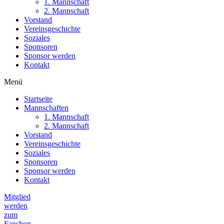
1. Mannschaft
2. Mannschaft
Vorstand
Vereinsgeschichte
Soziales
Sponsoren
Sponsor werden
Kontakt
Menü
Startseite
Mannschaften
1. Mannschaft
2. Mannschaft
Vorstand
Vereinsgeschichte
Soziales
Sponsoren
Sponsor werden
Kontakt
Mitglied
werden
zum
Fanshop