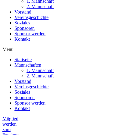
1. Mannschaft
2. Mannschaft
Vorstand
Vereinsgeschichte
Soziales
Sponsoren
Sponsor werden
Kontakt
Menü
Startseite
Mannschaften
1. Mannschaft
2. Mannschaft
Vorstand
Vereinsgeschichte
Soziales
Sponsoren
Sponsor werden
Kontakt
Mitglied
werden
zum
Fanshop