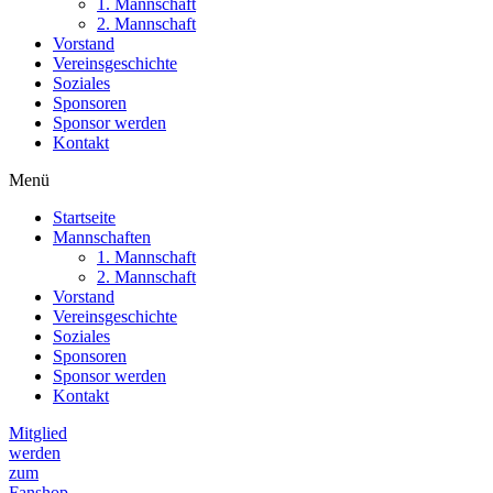
1. Mannschaft
2. Mannschaft
Vorstand
Vereinsgeschichte
Soziales
Sponsoren
Sponsor werden
Kontakt
Menü
Startseite
Mannschaften
1. Mannschaft
2. Mannschaft
Vorstand
Vereinsgeschichte
Soziales
Sponsoren
Sponsor werden
Kontakt
Mitglied
werden
zum
Fanshop