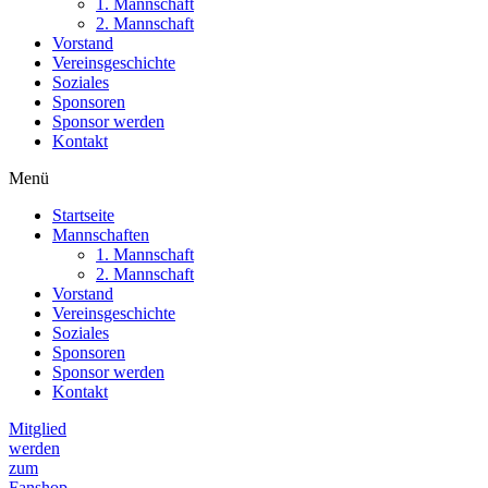
1. Mannschaft
2. Mannschaft
Vorstand
Vereinsgeschichte
Soziales
Sponsoren
Sponsor werden
Kontakt
Menü
Startseite
Mannschaften
1. Mannschaft
2. Mannschaft
Vorstand
Vereinsgeschichte
Soziales
Sponsoren
Sponsor werden
Kontakt
Mitglied
werden
zum
Fanshop