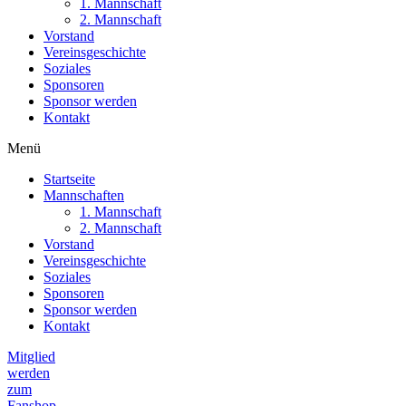
1. Mannschaft
2. Mannschaft
Vorstand
Vereinsgeschichte
Soziales
Sponsoren
Sponsor werden
Kontakt
Menü
Startseite
Mannschaften
1. Mannschaft
2. Mannschaft
Vorstand
Vereinsgeschichte
Soziales
Sponsoren
Sponsor werden
Kontakt
Mitglied
werden
zum
Fanshop