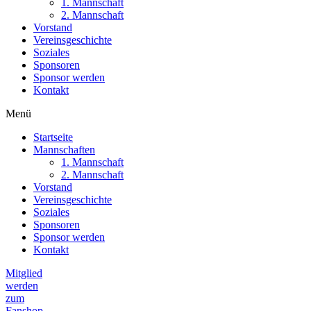
1. Mannschaft
2. Mannschaft
Vorstand
Vereinsgeschichte
Soziales
Sponsoren
Sponsor werden
Kontakt
Menü
Startseite
Mannschaften
1. Mannschaft
2. Mannschaft
Vorstand
Vereinsgeschichte
Soziales
Sponsoren
Sponsor werden
Kontakt
Mitglied
werden
zum
Fanshop